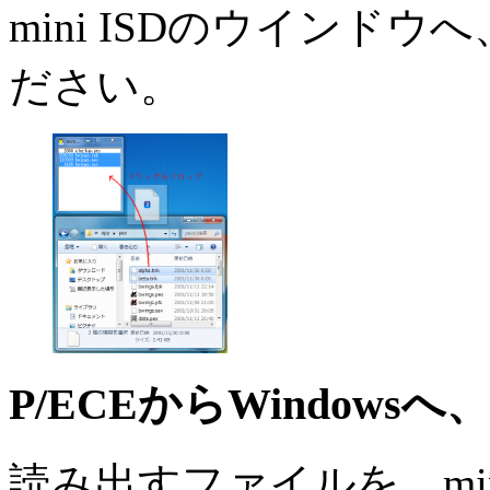
mini ISDのウインド
ださい。
P/ECEからWindow
読み出すファイルを、min